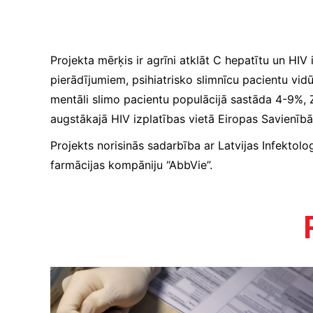
Projekta mērķis ir agrīni atklāt C hepatītu un HI
pierādījumiem, psihiatrisko slimnīcu pacientu vid
mentāli slimo pacientu populācijā sastāda 4-9%, Z
augstākajā HIV izplatības vietā Eiropas Savienībā
Projekts norisinās sadarbība ar Latvijas Infektol
Būtiskie/funkcionālie
sīkfaili
farmācijas kompāniju “AbbVie”.
Funkcionālie sīkfaili ir
sīkfaili, kas ir obligāti
nepieciešami
būtiskajām tīmekļa
funkcijām. Bez tiem
tīmekļa vietni nevar
izmantot, kā
paredzēts. Turklāt tie
nodrošina pareizo
funkcionalitāti, ja lapa