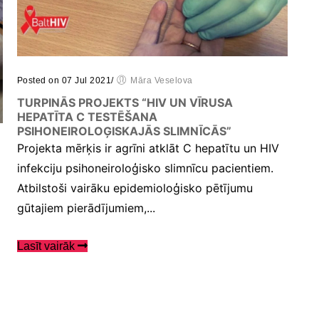
Posted on 07 Jul 2021
/
Māra Veselova
TURPINĀS PROJEKTS “HIV UN VĪRUSA
HEPATĪTA C TESTĒŠANA
PSIHONEIROLOĢISKAJĀS SLIMNĪCĀS”
Projekta mērķis ir agrīni atklāt C hepatītu un HIV
infekciju psihoneiroloģisko slimnīcu pacientiem.
Atbilstoši vairāku epidemioloģisko pētījumu
gūtajiem pierādījumiem,...
Lasīt vairāk