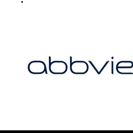
proti,
norādot, kura
lapa visvairāk
piesaista
lietotāju
uzmanību un
vai tiek rādīti
kļūdu
ziņojumi. Šie
sīkfaili
neuzglabā
citu
informāciju.
Tos izmanto,
lai mūsu
tīmekļa vietni
padarītu
lietotājiem
draudzīgu un
pielāgotu to
konkrēta
lietotāja