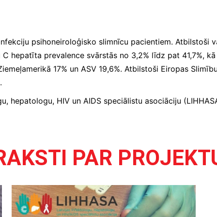
V infekciju psihoneiroloģisko slimnīcu pacientiem. Atbilstoš
ū C hepatīta prevalence svārstās no 3,2% līdz pat 41,7%, kā 
iemeļamerikā 17% un ASV 19,6%. Atbilstoši Eiropas Slimību 
.
ogu, hepatologu, HIV un AIDS speciālistu asociāciju (LIHHASA
RAKSTI PAR PROJEKT