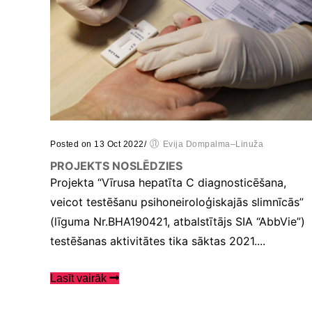
tiek mainīta no http uz
https, tādēļ tiek
paaugstinātas drošības
prasības. Būtisko
sīkfailu izmantošanai
nav nepieciešama jūsu
piekrišana.
Veiktspējas
Posted on 13 Oct 2022
/
Evija Dompalma–Linuža
un
izsekošanas
PROJEKTS NOSLĒDZIES
sīkfaili
Projekta “Vīrusa hepatīta C diagnosticēšana,
Veiktspējas
veicot testēšanu psihoneiroloģiskajās slimnīcās”
sīkfaili ir
(līguma Nr.BHA190421, atbalstītājs SIA “AbbVie”)
sīkfaili, kas
apkopo
testēšanas aktivitātes tika sāktas 2021....
informāciju
par to, kā
tīmekļa vietni
Lasīt vairāk
izmanto
apmeklētājs,