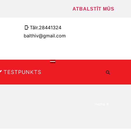
ATBALSTĪT MŪS
Tālr.28441324
balthiv@gmail.com
TESTPUNKTS
Home