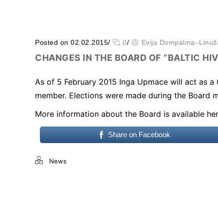
Posted on 02.02.2015
/
0
/
Evija Dompalma–Linuž
CHANGES IN THE BOARD OF “BALTIC HI
As of 5 February 2015 Inga Upmace will act as a
member. Elections were made during the Board m
Būtiskie/funkcionālie
More information about the Board is available
he
sīkfaili
Funkcionālie sīkfaili ir
sīkfaili, kas ir obligāti
Share on Facebook
nepieciešami
būtiskajām tīmekļa
News
funkcijām. Bez tiem
tīmekļa vietni nevar
izmantot, kā
paredzēts. Turklāt tie
nodrošina pareizo
funkcionalitāti, ja lapa