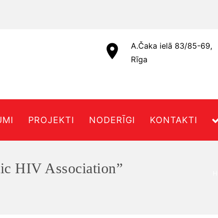
A.Čaka ielā 83/85-69,
Rīga
UMI
PROJEKTI
NODERĪGI
KONTAKTI
tic HIV Association”
H