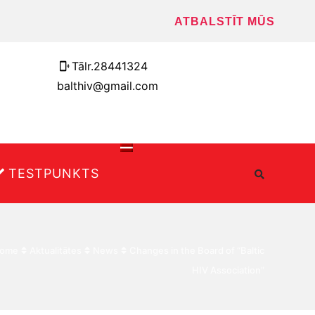
ATBALSTĪT MŪS
Tālr.28441324
balthiv@gmail.com
TESTPUNKTS
ome
Aktualitātes
News
Changes in the Board of “Baltic
HIV Association”