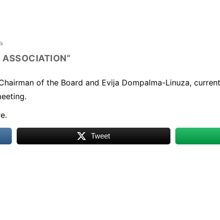
a
V ASSOCIATION”
 Chairman of the Board and Evija Dompalma-Linuza, current
eeting.
re
.
Tweet