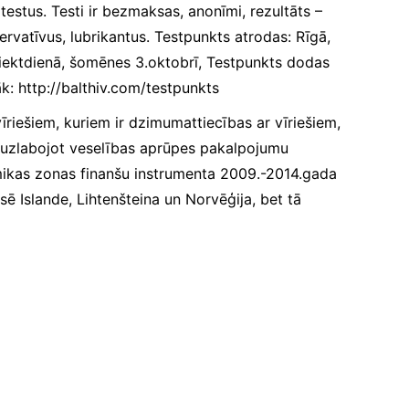
testus. Testi ir bezmaksas, anonīmi, rezultāts –
rvatīvus, lubrikantus. Testpunkts atrodas: Rīgā,
 piektdienā, šomēnes 3.oktobrī, Testpunkts dodas
āk:
http://balthiv.com/testpunkts
īriešiem, kuriem ir dzimumattiecības ar vīriešiem,
a, uzlabojot veselības aprūpes pakalpojumu
omikas zonas finanšu instrumenta 2009.-2014.gada
Islande, Lihtenšteina un Norvēģija, bet tā