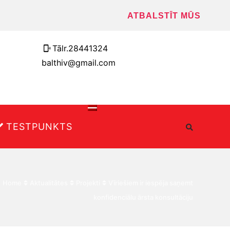
ATBALSTĪT MŪS
Tālr.28441324
balthiv@gmail.com
TESTPUNKTS
Home
Aktualitātes
Projekti
Vīriešiem ir iespēja saņemt
konfidenciālu ārsta konsultāciju