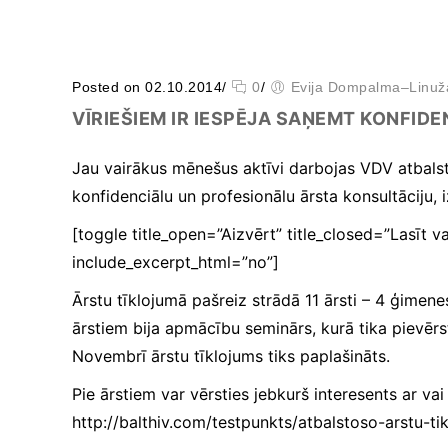
Posted on 02.10.2014
/
0
/
Evija Dompalma–Linuž
VĪRIEŠIEM IR IESPĒJA SAŅEMT KONFID
Jau vairākus mēnešus aktīvi darbojas VDV atbalsto
konfidenciālu un profesionālu ārsta konsultāciju, i
Būtiskie/funkcionālie
[toggle title_open=”Aizvērt” title_closed=”Lasīt
sīkfaili
Funkcionālie sīkfaili ir
include_excerpt_html=”no”]
sīkfaili, kas ir obligāti
nepieciešami
Ārstu tīklojumā pašreiz strādā 11 ārsti – 4 ģimene
būtiskajām tīmekļa
ārstiem bija apmācību seminārs, kurā tika pievē
funkcijām. Bez tiem
Novembrī ārstu tīklojums tiks paplašināts.
tīmekļa vietni nevar
izmantot, kā
Pie ārstiem var vērsties jebkurš interesents ar v
paredzēts. Turklāt tie
nodrošina pareizo
http://balthiv.com/testpunkts/atbalstoso-arstu-tik
funkcionalitāti, ja lapa