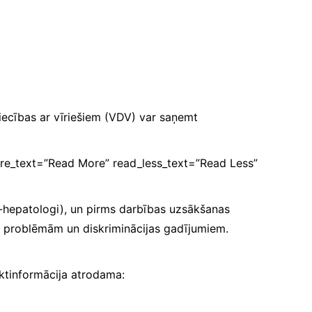
tiecības ar vīriešiem (VDV) var saņemt
more_text=”Read More” read_less_text=”Read Less”
ogi-hepatologi), un pirms darbības uzsākšanas
s problēmām un diskriminācijas gadījumiem.
aktinformācija atrodama: