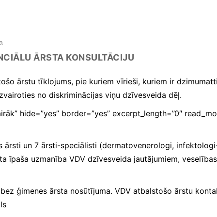
a
ENCIĀLU ĀRSTA KONSULTĀCIJU
šo ārstu tīklojums, pie kuriem vīrieši, kuriem ir dzimumat
zvairoties no diskriminācijas viņu dzīvesveida dēļ.
 vairāk” hide=”yes” border=”yes” excerpt_length=”0″ read_
s ārsti un 7 ārsti-speciālisti (dermatovenerologi, infektol
rsta īpaša uzmanība VDV dzīvesveida jautājumiem, veselība
ai bez ģimenes ārsta nosūtījuma. VDV atbalstošo ārstu kont
ls