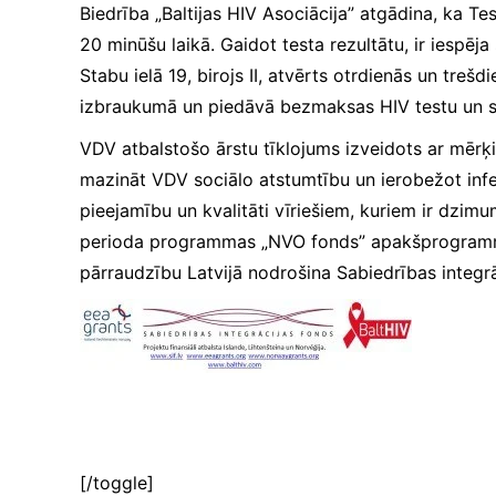
tiek mainīta no http uz
Biedrība „Baltijas HIV Asociācija” atgādina, ka Tes
https, tādēļ tiek
20 minūšu laikā. Gaidot testa rezultātu, ir iespē
paaugstinātas drošības
Stabu ielā 19, birojs II, atvērts otrdienās un tr
prasības. Būtisko
sīkfailu izmantošanai
izbraukumā un piedāvā bezmaksas HIV testu un sifi
nav nepieciešama jūsu
piekrišana.
VDV atbalstošo ārstu tīklojums izveidots ar mērķi
mazināt VDV sociālo atstumtību un ierobežot infe
pieejamību un kvalitāti vīriešiem, kuriem ir dzi
Veiktspējas
un
perioda programmas „NVO fonds” apakšprogrammas 
izsekošanas
pārraudzību Latvijā nodrošina Sabiedrības integrā
sīkfaili
Veiktspējas
sīkfaili ir
sīkfaili, kas
apkopo
informāciju
par to, kā
tīmekļa vietni
izmanto
[/toggle]
apmeklētājs,