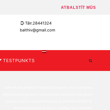
ATBALSTĪT MŪS
Tālr.28441324
balthiv@gmail.com
TESTPUNKTS
Home
Aktualitātes
Projekti
Inovatīvu HIV testēšanas
aktivitāšu izmēģinājums riskam pakļautajā iedzīvotāju grupā
(vīrieši, kuriem ir dzimumattiecības ar vīriešiem (MSM))
Piedalies pētījumā, jo mums ir svarīgs Tavs viedoklis!