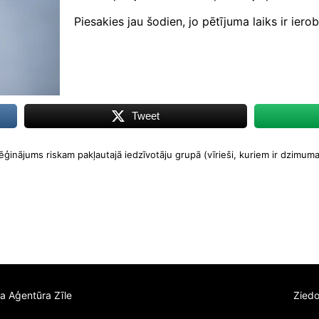
Piesakies jau šodien, jo pētījuma laiks ir iero
Tweet
ēģinājums riskam pakļautajā iedzīvotāju grupā (vīrieši, kuriem ir dzimum
ga Aģentūra Zīle
Zied