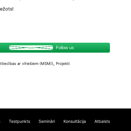
bežots!
Follow us
,
attiecības ar vīriešiem (MSM))
Projekti
o
Testpunkts
Semināri
Konsultācija
Atbalsts