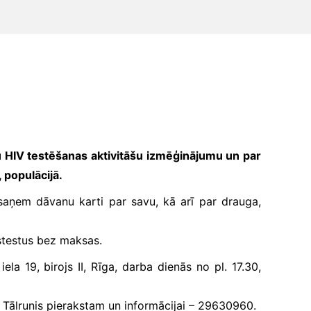
u HIV testēšanas aktivitāšu izmēģinājumu un par
, populācijā
.
saņem dāvanu karti par savu, kā arī par drauga,
estestus bez maksas.
ela 19, birojs II, Rīga, darba dienās no pl. 17.30,
u. Tālrunis pierakstam un informācijai – 29630960.