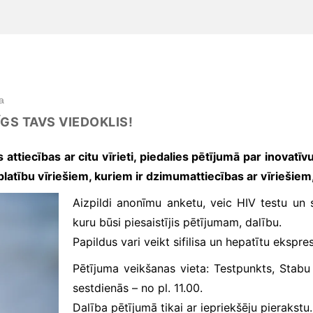
a
ĪGS TAVS VIEDOKLIS!
 attiecības ar citu vīrieti, piedalies
pētījumā par inovatīv
zplatību vīriešiem, kuriem ir dzimumattiecības ar vīriešiem
Aizpildi anonīmu anketu, veic HIV testu un 
kuru būsi piesaistījis pētījumam, dalību.
Papildus vari veikt sifilisa un hepatītu ekspr
Pētījuma veikšanas vieta: Testpunkts, Stabu i
sestdienās – no pl. 11.00.
Dalība pētījumā tikai ar iepriekšēju pierakst