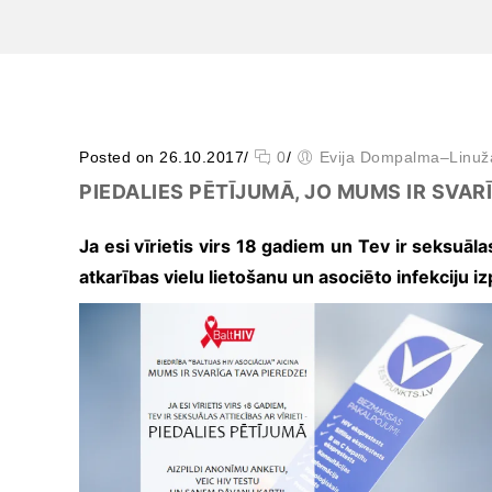
Posted on 26.10.2017
/
0
/
Evija Dompalma–Linuž
PIEDALIES PĒTĪJUMĀ, JO MUMS IR SVAR
Būtiskie/funkcionālie
Ja esi vīrietis virs 18 gadiem un Tev ir seksuālas
sīkfaili
atkarības vielu lietošanu un asociēto infekciju i
Funkcionālie sīkfaili ir
sīkfaili, kas ir obligāti
nepieciešami
būtiskajām tīmekļa
funkcijām. Bez tiem
tīmekļa vietni nevar
izmantot, kā
paredzēts. Turklāt tie
nodrošina pareizo
funkcionalitāti, ja lapa