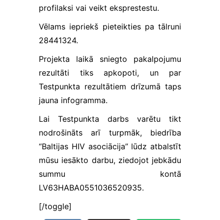
vajadzībām.
profilaksi vai veikt eksprestestu.
Šī informācija
arī tiek
Vēlams iepriekš pieteikties pa tālruni
glabāta
anonimizēti.
28441324.
Projekta laikā sniegto pakalpojumu
rezultāti tiks apkopoti, un par
Lietotāja
pieredzes
Testpunkta rezultātiem drīzumā taps
sīkfaili
jauna infogramma.
Palīdz mums
novērtēt
Lai Testpunkta darbs varētu tikt
mājaslapas
nodrošināts arī turpmāk, biedrība
apmeklējuma
laikā veiktās
“Baltijas HIV asociācija” lūdz atbalstīt
darbības un
mūsu iesākto darbu, ziedojot jebkādu
tādejādi
uzlabot tās
summu kontā
lietojamību
LV63HABA0551036520935.
ikvienam
lietotājam.
[/toggle]
Izmantojamie