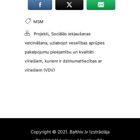
sīkfaili
reģistrē tikai
darbības,
saglabājot
MSM
lietotāja
anonimitāti.
,
Projekti
Sociālās iekļaušanas
Ja jūs
veicināšana, uzlabojot veselības aprūpes
atsakāties no
šīm
pakalpojumu pieejamību un kvalitāti
sīkdatnēm,
vīriešiem, kuriem ir dzimumattiecības ar
dažas
funkcijas var
vīriešiem (VDV)
pazust no
vietnes.
Copyright © 2021. Balthiv.lv Izstrādāja