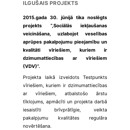
tiek mainīta no http uz
ILGUŠAIS PROJEKTS
https, tādēļ tiek
paaugstinātas drošības
2015.gada 30. jūnijā tika noslēgts
prasības. Būtisko
projekts “,Sociālās iekļaušanas
sīkfailu izmantošanai
nav nepieciešama jūsu
veicināšana, uzlabojot veselības
piekrišana.
aprūpes pakalpojumu pieejamību un
kvalitāti vīriešiem, kuriem ir
Veiktspējas
dzimumattiecības ar vīriešiem
un
(VDV)”.
izsekošanas
sīkfaili
Projekta laikā izveidots Testpunkts
Veiktspējas
vīriešiem, kuriem ir dzimumattiecības
sīkfaili ir
sīkfaili, kas
ar vīriešiem, atbalstošo ārstu
apkopo
tīklojums, apmācīti un projekta darbā
informāciju
par to, kā
iesaistīti brīvprātīgie, veikta
tīmekļa vietni
pakalpjumu kvalitātes regulāra
izmanto
novērtēšana.
apmeklētājs,