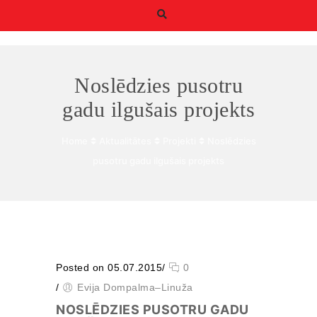
Noslēdzies pusotru
gadu ilgušais projekts
Home
Aktualitātes
Projekti
Noslēdzies
Būtiskie/funkcionālie
pusotru gadu ilgušais projekts
sīkfaili
Funkcionālie sīkfaili ir
sīkfaili, kas ir obligāti
nepieciešami
būtiskajām tīmekļa
funkcijām. Bez tiem
tīmekļa vietni nevar
izmantot, kā
Posted on 05.07.2015
/
0
paredzēts. Turklāt tie
/
Evija Dompalma–Linuža
nodrošina pareizo
funkcionalitāti, ja lapa
NOSLĒDZIES PUSOTRU GADU