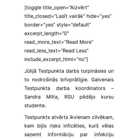
proti,
[toggle title_open=”Aizvērt”
norādot, kura
lapa visvairāk
title_closed=”Lasīt vairāk” hide=”yes”
piesaista
border=”yes” style=”default”
lietotāju
excerpt_length=”0″
uzmanību un
vai tiek rādīti
read_more_text=”Read More”
kļūdu
read_less_text=”Read Less”
ziņojumi. Šie
sīkfaili
include_excerpt_html=”no”]
neuzglabā
citu
Jūlijā Testpunkta darbs turpināsies un
informāciju.
to nodrošinās brīvprātīgie. Galvenais
Tos izmanto,
Testpunkta darba koordinators –
lai mūsu
tīmekļa vietni
Sandra Milta, RSU pēdējo kursu
padarītu
studente.
lietotājiem
draudzīgu un
Testpunkts atvērts ikvienam cilvēkam,
pielāgotu to
kam bijis risks inficēties, kurš vēlas
konkrēta
lietotāja
saņemt informāciju par infekciju