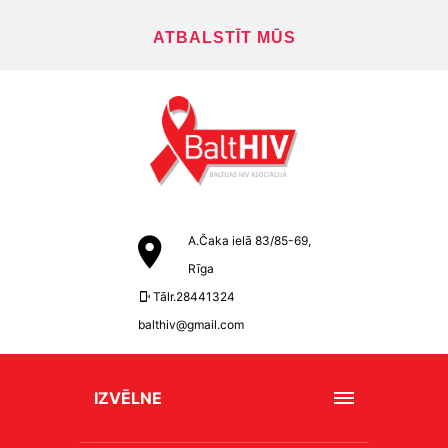
ATBALSTĪT MŪS
A.Čaka ielā 83/85-69,
Rīga
Tālr.28441324
balthiv@gmail.com
IZVĒLNE