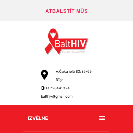
ATBALSTĪT MŪS
A.Čaka ielā 83/85-69,
Rīga
Tālr.28441324
balthiv@gmail.com
IZVĒLNE