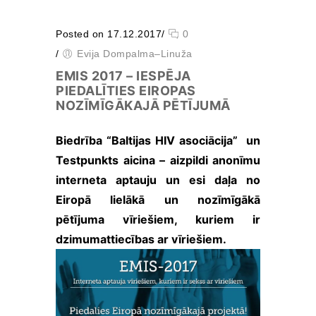
tiek mainīta no http uz
https, tādēļ tiek
paaugstinātas drošības
Posted on 17.12.2017
/
0
prasības. Būtisko
/
Evija Dompalma–Linuža
sīkfailu izmantošanai
EMIS 2017 – IESPĒJA
nav nepieciešama jūsu
PIEDALĪTIES EIROPAS
piekrišana.
NOZĪMĪGĀKAJĀ PĒTĪJUMĀ
Veiktspējas
Biedrība “Baltijas HIV asociācija” un
un
Testpunkts aicina – aizpildi anonīmu
izsekošanas
interneta aptauju un esi daļa no
sīkfaili
Veiktspējas
Eiropā lielākā un nozīmīgākā
sīkfaili ir
pētījuma vīriešiem, kuriem ir
sīkfaili, kas
apkopo
dzimumattiecības ar vīriešiem.
informāciju
par to, kā
tīmekļa vietni
izmanto
apmeklētājs,