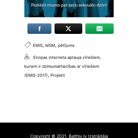
proti,
norādot, kura
lapa visvairāk
piesaista
lietotāju
uzmanību un
vai tiek rādīti
,
,
EMIS
MSM
pētījums
kļūdu
ziņojumi. Šie
Eiropas interneta aptauja vīriešiem,
sīkfaili
neuzglabā
kuriem ir dzimumattiecības ar vīriešiem
citu
,
(EMIS-2017)
Projekti
informāciju.
Tos izmanto,
lai mūsu
tīmekļa vietni
padarītu
lietotājiem
draudzīgu un
pielāgotu to
konkrēta
lietotāja
Copyright © 2021. Balthiv.lv Izstrādāja