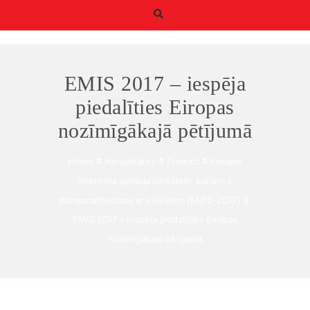
EMIS 2017 – iespēja
piedalīties Eiropas
nozīmīgākajā pētījumā
Būtiskie/funkcionālie
sīkfaili
Home
Aktualitātes
Projekti
Eiropas
Funkcionālie sīkfaili ir
interneta aptauja vīriešiem, kuriem ir
sīkfaili, kas ir obligāti
dzimumattiecības ar vīriešiem (EMIS-2017)
nepieciešami
būtiskajām tīmekļa
EMIS 2017 – iespēja piedalīties Eiropas
funkcijām. Bez tiem
nozīmīgākajā pētījumā
tīmekļa vietni nevar
izmantot, kā
paredzēts. Turklāt tie
nodrošina pareizo
funkcionalitāti, ja lapa