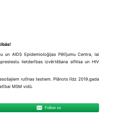
cībās!
bu un AIDS Epidemioloģijas Pētījumu Centra, lai
prestestu lietderības izvērtēšana sifilisa un HIV
tā esošajiem rutīnas testiem. Plānots līdz 2019.gada
latībai MSM vidū.
Follow us