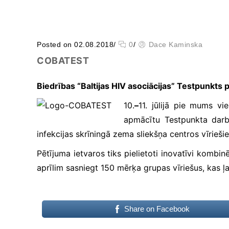
Posted on 02.08.2018
/
0
/
Dace Kaminska
COBATEST
Biedrības “Baltijas HIV asociācijas” Testpunkts
10.
–
11. jūlijā pie mums vi
Būtiskie/funkcionālie
apmācītu Testpunkta darb
sīkfaili
Funkcionālie sīkfaili ir
infekcijas skrīningā zema sliekšņa centros vīrieš
sīkfaili, kas ir obligāti
nepieciešami
Pētījuma ietvaros tiks pielietoti inovatīvi kombinē
būtiskajām tīmekļa
aprīlim sasniegt 150 mērķa grupas vīriešus, kas ļ
funkcijām. Bez tiem
tīmekļa vietni nevar
izmantot, kā
paredzēts. Turklāt tie
Share on Facebook
nodrošina pareizo
funkcionalitāti, ja lapa