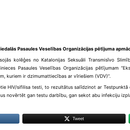
 piedalās Pasaules Veselības Organizācijas pētījuma apmā
esojās kolēģes no Katalonijas Seksuāli Transmisīvo Slimī
inieces Pasaules Veselības Organizācijas pētījumam “
Eks
iem, kuriem ir dzimumattiecības ar vīriešiem (VDV)
“.
tie HIV/sifilisa testi, to rezultātus salīdzinot ar Testpunk
aus novērtēt gan testu darbību, gan sekot abu infekciju izp
Tweet