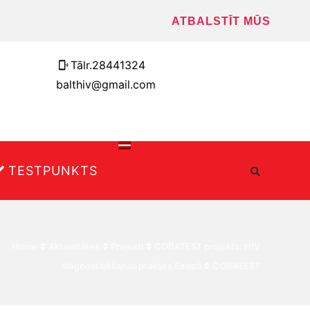
ATBALSTĪT MŪS
Tālr.28441324
balthiv@gmail.com
TESTPUNKTS
Home
Aktualitātes
Projekti
COBATEST projekts: HIV
diagnosticēšanas prakses Eiropā
COBATEST