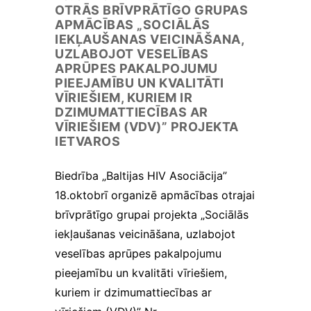
proti,
OTRĀS BRĪVPRĀTĪGO GRUPAS
norādot, kura
APMĀCĪBAS „SOCIĀLĀS
lapa visvairāk
IEKĻAUŠANAS VEICINĀŠANA,
piesaista
UZLABOJOT VESELĪBAS
lietotāju
APRŪPES PAKALPOJUMU
uzmanību un
PIEEJAMĪBU UN KVALITĀTI
vai tiek rādīti
VĪRIEŠIEM, KURIEM IR
kļūdu
DZIMUMATTIECĪBAS AR
ziņojumi. Šie
VĪRIEŠIEM (VDV)” PROJEKTA
sīkfaili
IETVAROS
neuzglabā
citu
informāciju.
Biedrība „Baltijas HIV Asociācija”
Tos izmanto,
18.oktobrī organizē apmācības otrajai
lai mūsu
brīvprātīgo grupai projekta „Sociālās
tīmekļa vietni
padarītu
iekļaušanas veicināšana, uzlabojot
lietotājiem
veselības aprūpes pakalpojumu
draudzīgu un
pielāgotu to
pieejamību un kvalitāti vīriešiem,
konkrēta
kuriem ir dzimumattiecības ar
lietotāja