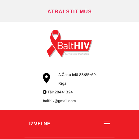
ATBALSTĪT MŪS
A.Čaka ielā 83/85-69,
Rīga
Tālr.28441324
balthiv@gmail.com
IZVĒLNE