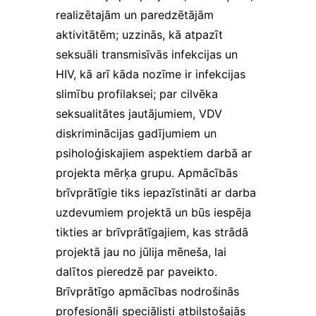
sīkfaili
realizētajām un paredzētājām
reģistrē tikai
darbības,
aktivitātēm; uzzinās, kā atpazīt
saglabājot
seksuāli transmisīvās infekcijas un
lietotāja
anonimitāti.
HIV, kā arī kāda nozīme ir infekcijas
Ja jūs
slimību profilaksei; par cilvēka
atsakāties no
seksualitātes jautājumiem, VDV
šīm
sīkdatnēm,
diskriminācijas gadījumiem un
dažas
psiholoģiskajiem aspektiem darbā ar
funkcijas var
pazust no
projekta mērķa grupu. Apmācībās
vietnes.
brīvprātīgie tiks iepazīstināti ar darba
uzdevumiem projektā un būs iespēja
tikties ar brīvprātīgajiem, kas strādā
projektā jau no jūlija mēneša, lai
dalītos pieredzē par paveikto.
Brīvprātīgo apmācības nodrošinās
profesionāli speciālisti atbilstošajās