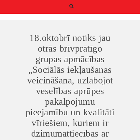
18.oktobrī notiks jau
otrās brīvprātīgo
grupas apmācības
Būtiskie/funkcionālie
„Sociālās iekļaušanas
sīkfaili
veicināšana, uzlabojot
Funkcionālie sīkfaili ir
sīkfaili, kas ir obligāti
veselības aprūpes
nepieciešami
būtiskajām tīmekļa
pakalpojumu
funkcijām. Bez tiem
pieejamību un kvalitāti
tīmekļa vietni nevar
izmantot, kā
vīriešiem, kuriem ir
paredzēts. Turklāt tie
nodrošina pareizo
dzimumattiecības ar
funkcionalitāti, ja lapa