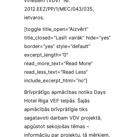
vīriešiem (VDV)” Nr.
vajadzībām.
Šī informācija
2012.EEZ/PP/1/MEC/043/035,
arī tiek
ietvaros.
glabāta
anonimizēti.
[toggle title_open=”Aizvērt”
title_closed=”Lasīt vairāk” hide=”yes”
Lietotāja
border=”yes” style=”default”
pieredzes
excerpt_length=”0″
sīkfaili
read_more_text=”Read More”
Palīdz mums
novērtēt
read_less_text=”Read Less”
mājaslapas
include_excerpt_html=”no”]
apmeklējuma
laikā veiktās
Brīvprātīgo apmācības notiks Days
darbības un
Hotel Riga VEF telpās. Šajās
tādejādi
uzlabot tās
apmācībās brīvprātīgie tiks
lietojamību
sagatavoti darbam VDV projektā,
ikvienam
lietotājam.
apgūstot sekojošas tēmas –
Izmantojamie
informāciju par projektu, tā mērķiem,