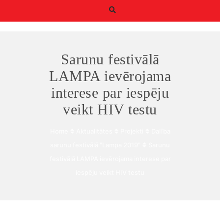
Sarunu festivālā
LAMPA ievērojama
interese par iespēju
Būtiskie/funkcionālie
veikt HIV testu
sīkfaili
Funkcionālie sīkfaili ir
Home
Aktualitātes
Projekti
Dalība
sīkfaili, kas ir obligāti
nepieciešami
sarunu festivālā "Lampa 2019"
Sarunu
būtiskajām tīmekļa
festivālā LAMPA ievērojama interese par
funkcijām. Bez tiem
iespēju veikt HIV testu
tīmekļa vietni nevar
izmantot, kā
paredzēts. Turklāt tie
nodrošina pareizo
funkcionalitāti, ja lapa