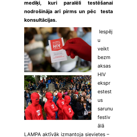
mediķi, kuri paralēli testēšanai
proti,
norādot, kura
nodrošināja arī pirms un pēc testa
lapa visvairāk
konsultācijas.
piesaista
lietotāju
Iespēj
uzmanību un
vai tiek rādīti
u
kļūdu
veikt
ziņojumi. Šie
bezm
sīkfaili
neuzglabā
aksas
citu
HIV
informāciju.
Tos izmanto,
ekspr
lai mūsu
estest
tīmekļa vietni
us
padarītu
lietotājiem
sarunu
draudzīgu un
festiv
pielāgotu to
konkrēta
ālā
lietotāja
LAMPA aktīvāk izmantoja sievietes –