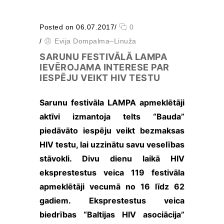
tiek mainīta no http uz
https, tādēļ tiek
paaugstinātas drošības
Posted on 06.07.2017
/
0
prasības. Būtisko
/
Evija Dompalma–Linuža
sīkfailu izmantošanai
nav nepieciešama jūsu
SARUNU FESTIVĀLĀ LAMPA
piekrišana.
IEVĒROJAMA INTERESE PAR
IESPĒJU VEIKT HIV TESTU
Veiktspējas
Sarunu festivāla LAMPA apmeklētāji
un
aktīvi izmantoja telts “Bauda”
izsekošanas
sīkfaili
piedāvāto iespēju veikt bezmaksas
Veiktspējas
HIV testu, lai uzzinātu savu veselības
sīkfaili ir
stāvokli. Divu dienu laikā HIV
sīkfaili, kas
apkopo
eksprestestus veica 119 festivāla
informāciju
apmeklētāji vecumā no 16 līdz 62
par to, kā
tīmekļa vietni
gadiem. Eksprestestus veica
izmanto
biedrības “Baltijas HIV asociācija”
apmeklētājs,