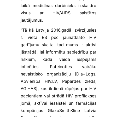
laikā medicīnas darbinieks izskaidro
visus ar HIV/AIDS saistītos
jautājumus.
“Tā kā Latvija 2016.gadā izvirzījusies
1. vietā ES pēc jaunatklāto HIV
gadījumu skaita, tad mums ir aktīvi
jāstrādā, lai informētu sabiedrību par
riskiem, kādā veidā iespējams
inficēties. Pateicoties vairāku
nevalstisko organizāciju (Dia+Logs,
Apvienība HIV.LV, Papardes zieds,
AGIHAS), kas ikdienā rūpējas par HIV
pacientiem vai strādā HIV profilakses
jomā, aktīvai iesaistei un farmācijas
kompānijas GlaxoSmithKline Latvia