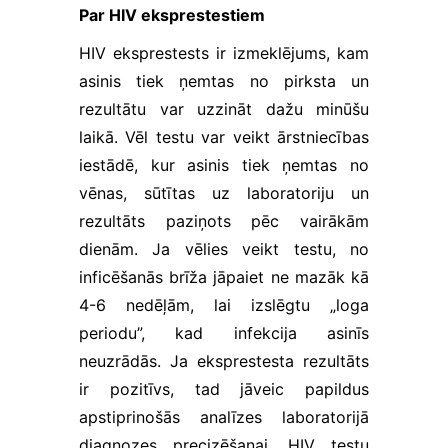
Par HIV eksprestestiem
HIV eksprestests ir izmeklējums, kam
asinis tiek ņemtas no pirksta un
rezultātu var uzzināt dažu minūšu
laikā. Vēl testu var veikt ārstniecības
iestādē, kur asinis tiek ņemtas no
vēnas, sūtītas uz laboratoriju un
rezultāts paziņots pēc vairākām
dienām. Ja vēlies veikt testu, no
inficēšanās brīža jāpaiet ne mazāk kā
4-6 nedēļām, lai izslēgtu „loga
periodu”, kad infekcija asinīs
neuzrādās. Ja eksprestesta rezultāts
ir pozitīvs, tad jāveic papildus
apstiprinošās analīzes laboratorijā
diagnozes precizēšanai. HIV testu