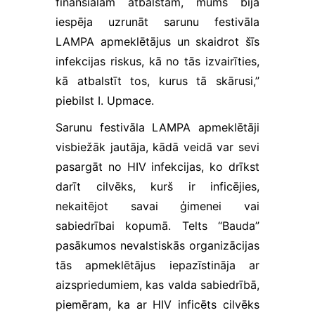
finansiālam atbalstam, mums bija
iespēja uzrunāt sarunu festivāla
LAMPA apmeklētājus un skaidrot šīs
infekcijas riskus, kā no tās izvairīties,
kā atbalstīt tos, kurus tā skārusi,”
piebilst I. Upmace.
Sarunu festivāla LAMPA apmeklētāji
visbiežāk jautāja, kādā veidā var sevi
pasargāt no HIV infekcijas, ko drīkst
darīt cilvēks, kurš ir inficējies,
nekaitējot savai ģimenei vai
sabiedrībai kopumā. Telts “Bauda”
pasākumos nevalstiskās organizācijas
tās apmeklētājus iepazīstināja ar
aizspriedumiem, kas valda sabiedrībā,
piemēram, ka ar HIV inficēts cilvēks