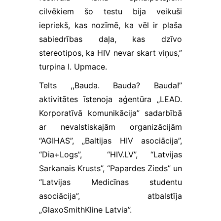
cilvēkiem šo testu bija veikuši
iepriekš, kas nozīmē, ka vēl ir plaša
sabiedrības daļa, kas dzīvo
stereotipos, ka HIV nevar skart viņus,”
turpina I. Upmace.
Telts ,,Bauda. Bauda? Bauda!’’
aktivitātes īstenoja aģentūra „LEAD.
Korporatīvā komunikācija” sadarbībā
ar nevalstiskajām organizācijām
“AGIHAS”, „Baltijas HIV asociācija”,
“Dia+Logs”, “HIV.LV”, “Latvijas
Sarkanais Krusts”, “Papardes Zieds” un
“Latvijas Medicīnas studentu
asociācija”, atbalstīja
„GlaxoSmithKline Latvia”.