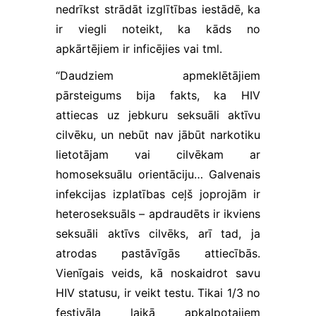
nedrīkst strādāt izglītības iestādē, ka
ir viegli noteikt, ka kāds no
apkārtējiem ir inficējies vai tml.
“Daudziem apmeklētājiem
pārsteigums bija fakts, ka HIV
attiecas uz jebkuru seksuāli aktīvu
cilvēku, un nebūt nav jābūt narkotiku
lietotājam vai cilvēkam ar
homoseksuālu orientāciju… Galvenais
infekcijas izplatības ceļš joprojām ir
heteroseksuāls – apdraudēts ir ikviens
seksuāli aktīvs cilvēks, arī tad, ja
atrodas pastāvīgās attiecībās.
Vienīgais veids, kā noskaidrot savu
HIV statusu, ir veikt testu. Tikai 1/3 no
festivāla laikā apkalpotajiem