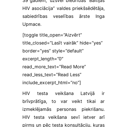
39 gadiem,” uzsver biedrības “Baltijas
sīkfaili
reģistrē tikai
HIV asociācija” valdes priekšsēdētāja,
darbības,
sabiedrības veselības ārste Inga
saglabājot
lietotāja
Upmace.
anonimitāti.
Ja jūs
[toggle title_open=”Aizvērt”
atsakāties no
title_closed=”Lasīt vairāk” hide=”yes”
šīm
border=”yes” style=”default”
sīkdatnēm,
dažas
excerpt_length=”0″
funkcijas var
read_more_text=”Read More”
pazust no
vietnes.
read_less_text=”Read Less”
include_excerpt_html=”no”]
HIV testa veikšana Latvijā ir
brīvprātīga, to var veikt tikai ar
izmeklējamās personas piekrišanu.
HIV testa veikšana sevī ietver arī
pirms un pēc testa konsultāciju, kuras