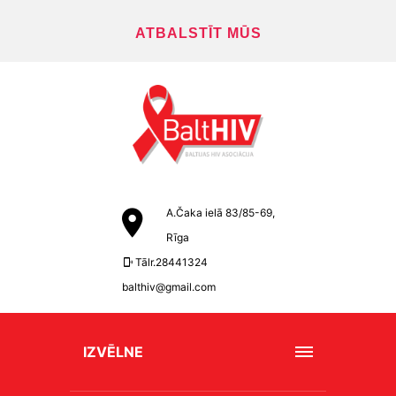
ATBALSTĪT MŪS
A.Čaka ielā 83/85-69,
Rīga
Tālr.28441324
balthiv@gmail.com
IZVĒLNE