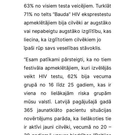
vajadzībām.
63% no visiem testa veicējiem. Turklāt
Šī informācija
arī tiek
71% no telts “Bauda” HIV eksprestestu
glabāta
apmeklētājiem bija cilvēki ar augstāko
anonimizēti.
vai nepabeigtu augstāko izglītību, kas
liecina, ka izglītotiem cilvēkiem jo
Lietotāja
īpaši rūp savs veselības stāvoklis.
pieredzes
sīkfaili
“Esam patīkami pārsteigti, ka no tiem
Palīdz mums
festivāla apmeklētājiem, kuri izvēlējās
novērtēt
mājaslapas
veikt HIV testu, 62% bija vecuma
apmeklējuma
grupā no 16 līdz 25 gadiem, kas ir
laikā veiktās
viena no lielākajām riska grupām
darbības un
tādejādi
mūsu valstī. Latvijā pagājušajā gadā
uzlabot tās
365 jaunatklāto pacientu situācijas
lietojamību
ikvienam
novērtējums parāda, ka lielākoties tie
lietotājam.
ir aktīvi jauni cilvēki, vecumā no 20 –
Izmantojamie