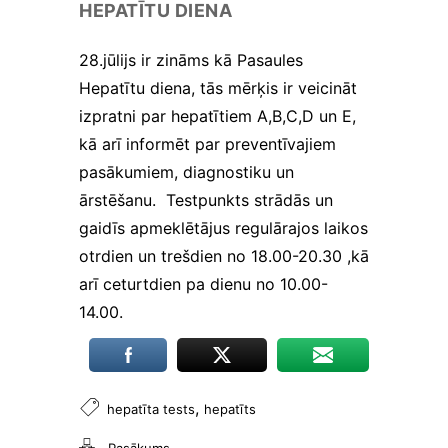
tiek mainīta no http uz
HEPATĪTU DIENA
https, tādēļ tiek
paaugstinātas drošības
28.jūlijs ir zināms kā Pasaules
prasības. Būtisko
Hepatītu diena, tās mērķis ir veicināt
sīkfailu izmantošanai
nav nepieciešama jūsu
izpratni par hepatītiem A,B,C,D un E,
piekrišana.
kā arī informēt par preventīvajiem
pasākumiem, diagnostiku un
Veiktspējas
ārstēšanu. Testpunkts strādās un
un
gaidīs apmeklētājus regulārajos laikos
izsekošanas
sīkfaili
otrdien un trešdien no 18.00-20.30 ,kā
Veiktspējas
arī ceturtdien pa dienu no 10.00-
sīkfaili ir
14.00.
sīkfaili, kas
apkopo
informāciju
par to, kā
tīmekļa vietni
,
hepatīta tests
hepatīts
izmanto
apmeklētājs,