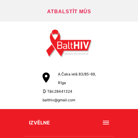
ATBALSTĪT MŪS
A.Čaka ielā 83/85-69,
Rīga
Tālr.28441324
balthiv@gmail.com
IZVĒLNE