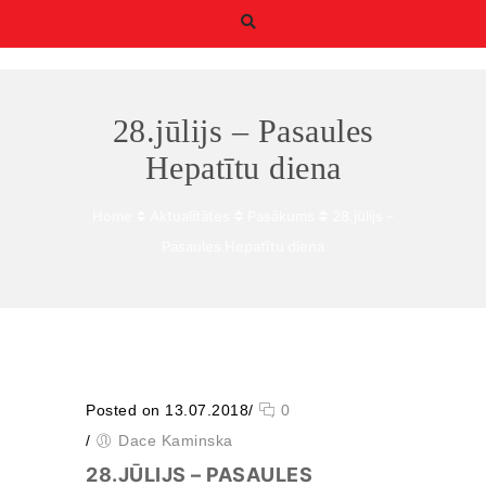
28.jūlijs – Pasaules
Hepatītu diena
Home
Aktualitātes
Pasākums
28.jūlijs –
Būtiskie/funkcionālie
Pasaules Hepatītu diena
sīkfaili
Funkcionālie sīkfaili ir
sīkfaili, kas ir obligāti
nepieciešami
būtiskajām tīmekļa
funkcijām. Bez tiem
tīmekļa vietni nevar
izmantot, kā
Posted on 13.07.2018
/
0
paredzēts. Turklāt tie
/
Dace Kaminska
nodrošina pareizo
funkcionalitāti, ja lapa
28.JŪLIJS – PASAULES