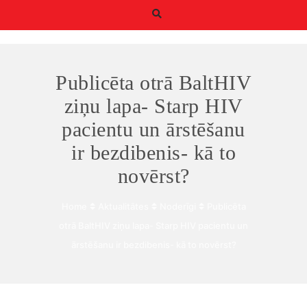
Publicēta otrā BaltHIV
ziņu lapa- Starp HIV
pacientu un ārstēšanu
Būtiskie/funkcionālie
ir bezdibenis- kā to
sīkfaili
novērst?
Funkcionālie sīkfaili ir
sīkfaili, kas ir obligāti
nepieciešami
Home
Aktualitātes
Noderīgi
Publicēta
būtiskajām tīmekļa
otrā BaltHIV ziņu lapa- Starp HIV pacientu un
funkcijām. Bez tiem
tīmekļa vietni nevar
ārstēšanu ir bezdibenis- kā to novērst?
izmantot, kā
paredzēts. Turklāt tie
nodrošina pareizo
funkcionalitāti, ja lapa