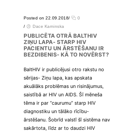
tiek mainīta no http uz
https, tādēļ tiek
paaugstinātas drošības
Posted on 22.09.2018
/
0
prasības. Būtisko
sīkfailu izmantošanai
/
Dace Kaminska
nav nepieciešama jūsu
PUBLICĒTA OTRĀ BALTHIV
piekrišana.
ZIŅU LAPA- STARP HIV
PACIENTU UN ĀRSTĒŠANU IR
BEZDIBENIS- KĀ TO NOVĒRST?
Veiktspējas
un
BaltHIV ir publicējusi otro rakstu no
izsekošanas
sīkfaili
sērijas- Ziņu lapa, kas apskata
Veiktspējas
akuālāks problēmas un risinājumus,
sīkfaili ir
saistībā ar HIV un AIDS. Šī mēneša
sīkfaili, kas
apkopo
tēma ir par “caurumu” starp HIV
informāciju
diagnostiku un tālāko rīcību-
par to, kā
tīmekļa vietni
ārstēšanu. Šobrīd valstī šī sistēma nav
izmanto
sakārtota, līdz ar to daudzi HIV
apmeklētājs,