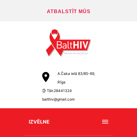
ATBALSTĪT MŪS
A.Čaka ielā 83/85-69,
Rīga
Tālr.28441324
balthiv@gmail.com
IZVĒLNE