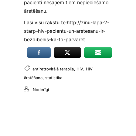
pacienti nesaņem tiem nepieciešamo
proti,
norādot, kura
ārstēšanu.
lapa visvairāk
piesaista
Lasi visu rakstu te:
http://zinu-lapa-2-
lietotāju
starp-hiv-pacientu-un-arstesanu-ir-
uzmanību un
vai tiek rādīti
bezdibenis-ka-to-parvaret
kļūdu
ziņojumi. Šie
sīkfaili
neuzglabā
,
,
antiretrovirālā terapija
HIV
HIV
citu
informāciju.
,
ārstēšana
statistika
Tos izmanto,
lai mūsu
Noderīgi
tīmekļa vietni
padarītu
lietotājiem
draudzīgu un
pielāgotu to
konkrēta
lietotāja