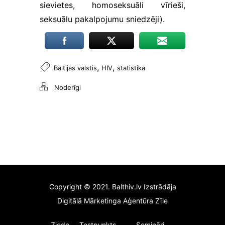
sīkfaili
sievietes, homoseksuāli vīrieši,
reģistrē tikai
seksuālu pakalpojumu sniedzēji).
darbības,
saglabājot
lietotāja
anonimitāti.
Ja jūs
,
,
Baltijas valstis
HIV
statistika
atsakāties no
šīm
Noderīgi
sīkdatnēm,
dažas
funkcijas var
pazust no
vietnes.
Copyright © 2021. Balthiv.lv Izstrādāja
Digitālā Mārketinga Aģentūra Zīle
Ziedo
Testpunkts
Semināri