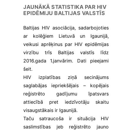
tiek mainīta no http uz
JAUNĀKĀ STATISTIKA PAR HIV
https, tādēļ tiek
EPIDĒMIJU BALTIJAS VALSTĪS
paaugstinātas drošības
prasības. Būtisko
sīkfailu izmantošanai
Baltijas HIV asociācija, sadarbojoties
nav nepieciešama jūsu
ar kolēģiem Lietuvā un Igaunijā,
piekrišana.
veikusi aprēķinus par HIV epidēmijas
virzību trīs Baltijas valstīs līdz
Veiktspējas
2016.gada 1.janvārim. Dati pieejami
un
šeit
.
izsekošanas
sīkfaili
HIV izplatības ziņā secinājums
Veiktspējas
saglabājas iepriekšējais – kopējais
sīkfaili ir
sīkfaili, kas
reģistrēto gadījumu īpatsvars
apkopo
attiecībā pret iedzīvotāju skaitu
informāciju
visaugstākais ir Igaunijā.
par to, kā
tīmekļa vietni
Taču satraucoša ir situācija HIV
izmanto
saslimstības jeb reģistrēto jauno
apmeklētājs,