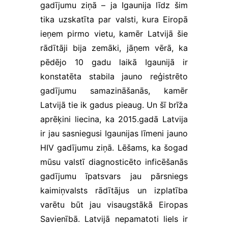
proti,
gadījumu ziņā – ja Igaunija līdz šim
norādot, kura
tika uzskatīta par valsti, kura Eiropā
lapa visvairāk
ieņem pirmo vietu, kamēr Latvijā šie
piesaista
lietotāju
rādītāji bija zemāki, jāņem vērā, ka
uzmanību un
pēdējo 10 gadu laikā Igaunijā ir
vai tiek rādīti
kļūdu
konstatēta stabila jauno reģistrēto
ziņojumi. Šie
gadījumu samazināšanās, kamēr
sīkfaili
Latvijā tie ik gadus pieaug. Un šī brīža
neuzglabā
citu
aprēķini liecina, ka 2015.gadā Latvija
informāciju.
ir jau sasniegusi Igaunijas līmeni jauno
Tos izmanto,
lai mūsu
HIV gadījumu ziņā. Lēšams, ka šogad
tīmekļa vietni
mūsu valstī diagnosticēto inficēšanās
padarītu
gadījumu īpatsvars jau pārsniegs
lietotājiem
draudzīgu un
kaimiņvalsts rādītājus
un izplatība
pielāgotu to
varētu būt jau visaugstākā Eiropas
konkrēta
lietotāja
Savienībā. Latvijā nepamatoti liels ir