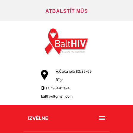
ATBALSTĪT MŪS
A.Čaka ielā 83/85-69,
Rīga
Tālr.28441324
balthiv@gmail.com
IZVĒLNE