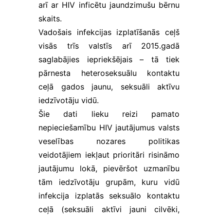
vajadzībām.
arī ar HIV inficētu jaundzimušu bērnu
Šī informācija
skaits
.
arī tiek
glabāta
Vadošais infekcijas izplatīšanās ceļš
anonimizēti.
visās trīs valstīs arī 2015.gadā
saglabājies iepriekšējais – tā tiek
Lietotāja
pārnesta heteroseksuālu kontaktu
pieredzes
ceļā gados jaunu, seksuāli aktīvu
sīkfaili
iedzīvotāju vidū.
Palīdz mums
novērtēt
Šie dati lieku reizi pamato
mājaslapas
nepieciešamību HIV jautājumus valsts
apmeklējuma
veselības nozares politikas
laikā veiktās
darbības un
veidotājiem iekļaut prioritāri risināmo
tādejādi
jautājumu lokā, p
ievēršot uzmanību
uzlabot tās
lietojamību
tām iedzīvotāju grupām, kuru vidū
ikvienam
infekcija izplatās seksuālo kontaktu
lietotājam.
ceļā (seksuāli aktīvi jauni cilvēki,
Izmantojamie