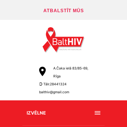
ATBALSTĪT MŪS
A.Čaka ielā 83/85-69,
Rīga
Tālr.28441324
balthiv@gmail.com
IZVĒLNE