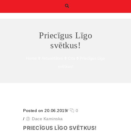
Priecīgus Līgo
svētkus!
Home
Aktualitātes
Cits
Priecīgus Līgo
Būtiskie/funkcionālie
svētkus!
sīkfaili
Funkcionālie sīkfaili ir
sīkfaili, kas ir obligāti
nepieciešami
būtiskajām tīmekļa
funkcijām. Bez tiem
tīmekļa vietni nevar
izmantot, kā
Posted on 20.06.2019
/
0
paredzēts. Turklāt tie
/
Dace Kaminska
nodrošina pareizo
funkcionalitāti, ja lapa
PRIECĪGUS LĪGO SVĒTKUS!