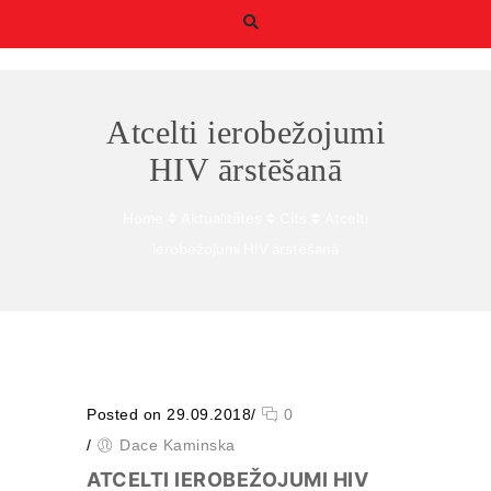
Atcelti ierobežojumi
HIV ārstēšanā
Home
Aktualitātes
Cits
Atcelti
Būtiskie/funkcionālie
ierobežojumi HIV ārstēšanā
sīkfaili
Funkcionālie sīkfaili ir
sīkfaili, kas ir obligāti
nepieciešami
būtiskajām tīmekļa
funkcijām. Bez tiem
tīmekļa vietni nevar
izmantot, kā
Posted on 29.09.2018
/
0
paredzēts. Turklāt tie
/
Dace Kaminska
nodrošina pareizo
funkcionalitāti, ja lapa
ATCELTI IEROBEŽOJUMI HIV