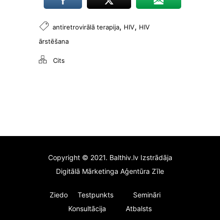
proti,
norādot, kura
lapa visvairāk
,
,
antiretrovirālā terapija
HIV
HIV
piesaista
ārstēšana
lietotāju
uzmanību un
Cits
vai tiek rādīti
kļūdu
ziņojumi. Šie
sīkfaili
neuzglabā
citu
informāciju.
Tos izmanto,
lai mūsu
tīmekļa vietni
Copyright © 2021. Balthiv.lv Izstrādāja
padarītu
lietotājiem
Digitālā Mārketinga Aģentūra Zīle
draudzīgu un
pielāgotu to
Ziedo
Testpunkts
Semināri
konkrēta
Konsultācija
Atbalsts
lietotāja