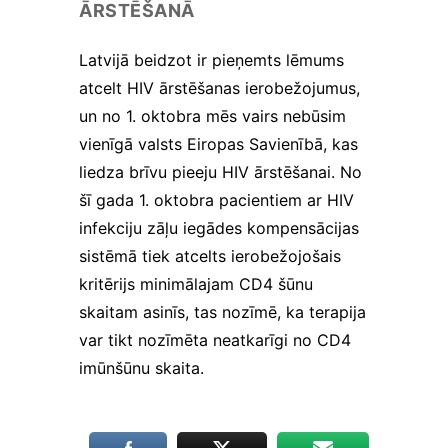
tiek mainīta no http uz
ĀRSTĒŠANĀ
https, tādēļ tiek
paaugstinātas drošības
Latvijā beidzot ir pieņemts lēmums
prasības. Būtisko
atcelt HIV ārstēšanas ierobežojumus,
sīkfailu izmantošanai
nav nepieciešama jūsu
un no 1. oktobra mēs vairs nebūsim
piekrišana.
vienīgā valsts Eiropas Savienībā, kas
liedza brīvu pieeju HIV ārstēšanai. No
Veiktspējas
šī gada 1. oktobra pacientiem ar HIV
un
infekciju zāļu iegādes kompensācijas
izsekošanas
sīkfaili
sistēmā tiek atcelts ierobežojošais
Veiktspējas
kritērijs minimālajam CD4 šūnu
sīkfaili ir
skaitam asinīs, tas nozīmē, ka terapija
sīkfaili, kas
apkopo
var tikt nozīmēta neatkarīgi no CD4
informāciju
imūnšūnu skaita.
par to, kā
tīmekļa vietni
izmanto
apmeklētājs,