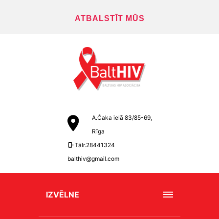
ATBALSTĪT MŪS
A.Čaka ielā 83/85-69,
Rīga
Tālr.28441324
balthiv@gmail.com
IZVĒLNE