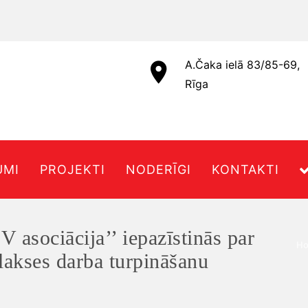
A.Čaka ielā 83/85-69,
Rīga
UMI
PROJEKTI
NODERĪGI
KONTAKTI
V asociācija’’ iepazīstinās par
H
ilakses darba turpināšanu