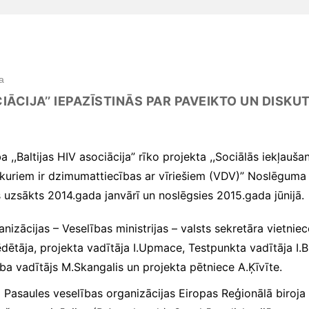
a
CIĀCIJA’’ IEPAZĪSTINĀS PAR PAVEIKTO UN DISK
a ,,Baltijas HIV asociācija” rīko projekta ,,Sociālās iekļauš
 kuriem ir dzimumattiecības ar vīriešiem (VDV)” Noslēguma 
ts uzsākts 2014.gada janvārī un noslēgsies 2015.gada jūnijā.
izācijas – Veselības ministrijas – valsts sekretāra vietniec
sēdētāja, projekta vadītāja I.Upmace, Testpunkta vadītāja I.B
 vadītājs M.Skangalis un projekta pētniece A.Ķīvīte.
no Pasaules veselības organizācijas Eiropas Reģionālā biroja