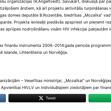
ešu organizācijas (R.Angeltvedt). Savukārt, diskusijā par p
izējošiem ārstiem, kā arī projektu aktivitāšu turpināšanas i
īgas domes deputāte B.Rozentāle, biedrības ,,Mozaīka” vadī
aparde. Projekta ieviesēji piedāvās apspriest un pieņemt rez
as aprūpes nodrošināšanu visām HIV infekcijai pakļautām i
onas finanšu instrumenta 2009.-2014.gada perioda progra
ē Islande, Lihtenšteina un Norvēģija.
nizācijām – Veselības ministrijai, ,,Mozaīkai” un Norvēģijas
, Apvienībai HIV.LV un individuālajiem ziedotājiem par finans
Tweet