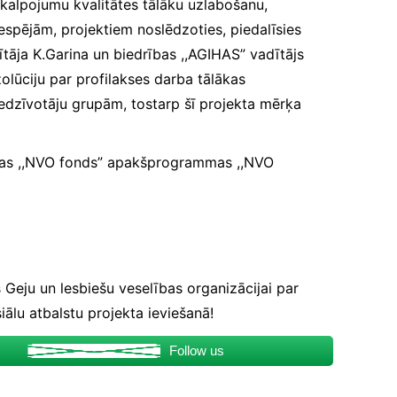
akalpojumu kvalitātes tālāku uzlabošanu,
espējām, projektiem noslēdzoties, piedalīsies
tāja K.Garina un biedrības ,,AGIHAS” vadītājs
olūciju par profilakses darba tālākas
edzīvotāju grupām, tostarp šī projekta mērķa
mmas ,,NVO fonds” apakšprogrammas ,,NVO
 Geju un lesbiešu veselības organizācijai par
iālu atbalstu projekta ieviešanā!
Follow us