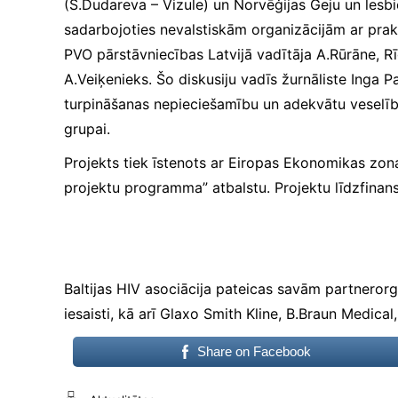
(S.Dudareva – Vizule) un Norvēģijas Geju un lesbi
tiek mainīta no http uz
https, tādēļ tiek
sadarbojoties nevalstiskām organizācijām ar prakt
paaugstinātas drošības
PVO pārstāvniecības Latvijā vadītāja A.Rūrāne, R
prasības. Būtisko
sīkfailu izmantošanai
A.Veiķenieks. Šo diskusiju vadīs žurnāliste Inga P
nav nepieciešama jūsu
turpināšanas nepieciešamību un adekvātu veselīb
piekrišana.
grupai.
Projekts tiek īstenots ar Eiropas Ekonomikas z
Veiktspējas
projektu programma” atbalstu. Projektu līdzfinans
un
izsekošanas
sīkfaili
Veiktspējas
sīkfaili ir
sīkfaili, kas
Baltijas HIV asociācija pateicas savām partnerorga
apkopo
iesaisti, kā arī Glaxo Smith Kline, B.Braun Medical
informāciju
par to, kā
Share on Facebook
tīmekļa vietni
izmanto
apmeklētājs,