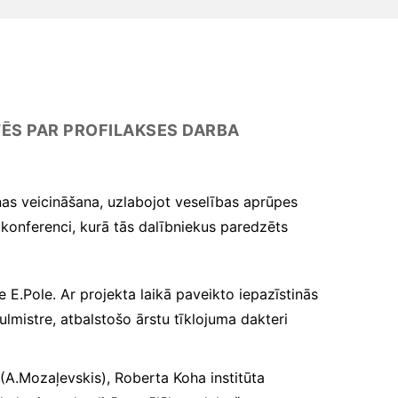
UTĒS PAR PROFILAKSES DARBA
anas veicināšana, uzlabojot veselības aprūpes
konferenci, kurā tās dalībniekus paredzēts
e E.Pole. Ar projekta laikā paveikto iepazīstinās
ulmistre, atbalstošo ārstu tīklojuma dakteri
 (A.Mozaļevskis), Roberta Koha institūta