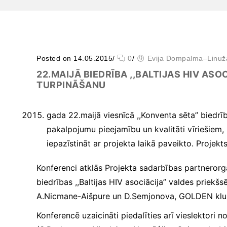
Posted on 14.05.2015
/
0
/
Evija Dompalma–Linuž
22.MAIJĀ BIEDRĪBA ,,BALTIJAS HIV ASO
TURPINĀŠANU
Būtiskie/funkcionālie
gada 22.maijā viesnīcā ,,Konventa sēta” biedrīb
sīkfaili
pakalpojumu pieejamību un kvalitāti vīriešiem,
Funkcionālie sīkfaili ir
sīkfaili, kas ir obligāti
iepazīstināt ar projekta laikā paveikto. Projek
nepieciešami
būtiskajām tīmekļa
Konferenci atklās Projekta sadarbības partnerorgan
funkcijām. Bez tiem
tīmekļa vietni nevar
biedrības ,,Baltijas HIV asociācija” valdes priekš
izmantot, kā
A.Nicmane-Aišpure un D.Semjonova, GOLDEN kluba
paredzēts. Turklāt tie
nodrošina pareizo
Konferencē uzaicināti piedalīties arī vieslektori 
funkcionalitāti, ja lapa