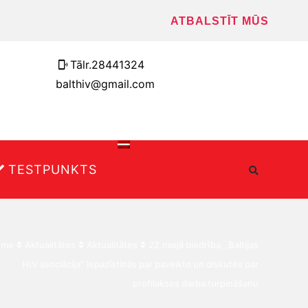
ATBALSTĪT MŪS
Tālr.28441324
balthiv@gmail.com
TESTPUNKTS
ome
Aktualitātes
Aktualitātes
22.maijā biedrība ,,Baltijas
HIV asociācija’’ iepazīstinās par paveikto un diskutēs par
profilakses darba turpināšanu