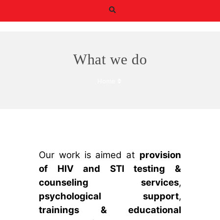
What we do
Home
Būtiskie/funkcionālie
sīkfaili
Funkcionālie sīkfaili ir
sīkfaili, kas ir obligāti
nepieciešami
Our work is aimed at
provision
būtiskajām tīmekļa
funkcijām. Bez tiem
of HIV and STI testing &
tīmekļa vietni nevar
counseling services
,
izmantot, kā
paredzēts. Turklāt tie
psychological support
,
nodrošina pareizo
trainings & educational
funkcionalitāti, ja lapa