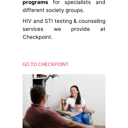
programs
for specialists and
tiek mainīta no http uz
https, tādēļ tiek
different society groups.
paaugstinātas drošības
prasības. Būtisko
HIV and STI testing & counseling
sīkfailu izmantošanai
services we provide at
nav nepieciešama jūsu
Checkpoint.
piekrišana.
Veiktspējas
un
GO TO CHECKPOINT
izsekošanas
sīkfaili
Veiktspējas
sīkfaili ir
sīkfaili, kas
apkopo
informāciju
par to, kā
tīmekļa vietni
izmanto
apmeklētājs,