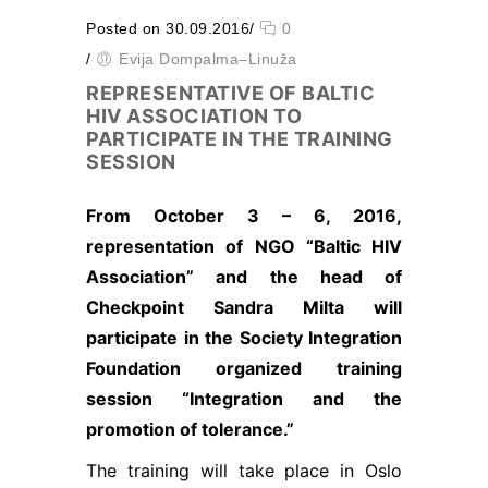
tiek mainīta no http uz
Posted on 30.09.2016
/
0
https, tādēļ tiek
paaugstinātas drošības
/
Evija Dompalma–Linuža
prasības. Būtisko
REPRESENTATIVE OF BALTIC
sīkfailu izmantošanai
HIV ASSOCIATION TO
nav nepieciešama jūsu
PARTICIPATE IN THE TRAINING
piekrišana.
SESSION
Veiktspējas
From October 3 – 6, 2016,
un
representation of NGO “Baltic HIV
izsekošanas
Association” and the head of
sīkfaili
Veiktspējas
Checkpoint Sandra Milta will
sīkfaili ir
participate in the Society Integration
sīkfaili, kas
apkopo
Foundation organized training
informāciju
session “Integration and the
par to, kā
promotion of tolerance.”
tīmekļa vietni
izmanto
The training will take place in Oslo
apmeklētājs,