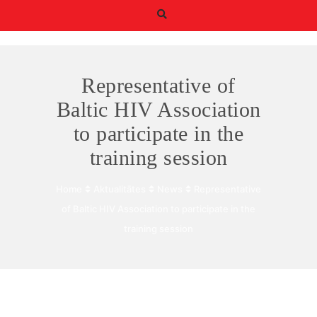
Representative of
Baltic HIV Association
to participate in the
Būtiskie/funkcionālie
training session
sīkfaili
Funkcionālie sīkfaili ir
Home
Aktualitātes
News
Representative
sīkfaili, kas ir obligāti
nepieciešami
of Baltic HIV Association to participate in the
būtiskajām tīmekļa
training session
funkcijām. Bez tiem
tīmekļa vietni nevar
izmantot, kā
paredzēts. Turklāt tie
nodrošina pareizo
funkcionalitāti, ja lapa