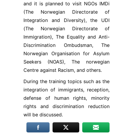
proti,
and it is planned to visit NGOs IMDi
norādot, kura
(The Norwegian Directorate of
lapa visvairāk
Integration and Diversity), the UDI
piesaista
lietotāju
(The Norwegian Directorate of
uzmanību un
Immigration), The Equality and Anti-
vai tiek rādīti
kļūdu
Discrimination Ombudsman, The
ziņojumi. Šie
Norwegian Organisation for Asylum
sīkfaili
Seekers (NOAS), The norwegian
neuzglabā
citu
Centre against Racism, and others.
informāciju.
Tos izmanto,
During the training topics such as the
lai mūsu
integration of immigrants, reception,
tīmekļa vietni
padarītu
defense of human rights, minority
lietotājiem
rights and discrimination reduction
draudzīgu un
will be discussed.
pielāgotu to
konkrēta
lietotāja