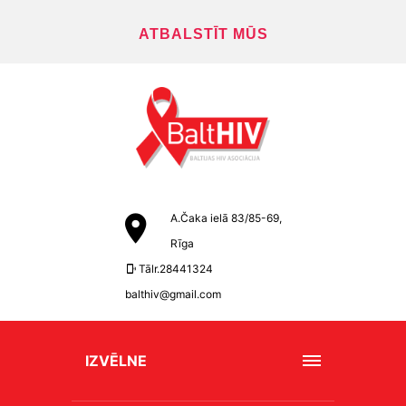
ATBALSTĪT MŪS
A.Čaka ielā 83/85-69,
Rīga
Tālr.28441324
balthiv@gmail.com
IZVĒLNE