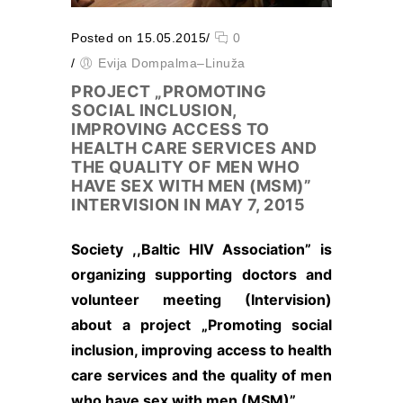
proti,
norādot, kura
Posted on 15.05.2015
/
0
lapa visvairāk
piesaista
/
Evija Dompalma–Linuža
lietotāju
PROJECT „PROMOTING
uzmanību un
SOCIAL INCLUSION,
vai tiek rādīti
IMPROVING ACCESS TO
kļūdu
HEALTH CARE SERVICES AND
ziņojumi. Šie
THE QUALITY OF MEN WHO
sīkfaili
HAVE SEX WITH MEN (MSM)”
neuzglabā
INTERVISION IN MAY 7, 2015
citu
informāciju.
Tos izmanto,
Society ,,Baltic HIV Association” is
lai mūsu
organizing supporting doctors and
tīmekļa vietni
padarītu
volunteer meeting (Intervision)
lietotājiem
about a project „Promoting social
draudzīgu un
inclusion, improving access to health
pielāgotu to
konkrēta
care services and the quality of men
lietotāja
who have sex with men (MSM)”.