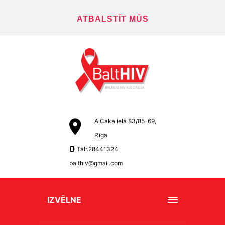
ATBALSTĪT MŪS
A.Čaka ielā 83/85-69,
Rīga
Tālr.28441324
balthiv@gmail.com
IZVĒLNE