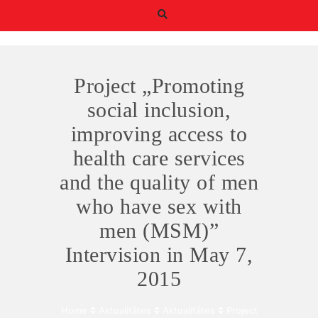
Project „Promoting
social inclusion,
improving access to
Būtiskie/funkcionālie
health care services
sīkfaili
and the quality of men
Funkcionālie sīkfaili ir
sīkfaili, kas ir obligāti
who have sex with
nepieciešami
būtiskajām tīmekļa
men (MSM)”
funkcijām. Bez tiem
Intervision in May 7,
tīmekļa vietni nevar
izmantot, kā
2015
paredzēts. Turklāt tie
nodrošina pareizo
funkcionalitāti, ja lapa
Home
Aktualitātes
Aktualitātes
Project