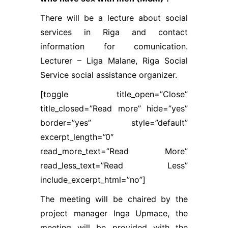
vajadzībām.
Šī informācija
There will be a lecture about social
arī tiek
glabāta
services in Riga and contact
anonimizēti.
information for comunication.
Lecturer – Liga Malane, Riga Social
Service social assistance organizer.
Lietotāja
pieredzes
[toggle title_open=”Close”
sīkfaili
Palīdz mums
title_closed=”Read more” hide=”yes”
novērtēt
border=”yes” style=”default”
mājaslapas
excerpt_length=”0″
apmeklējuma
laikā veiktās
read_more_text=”Read More”
darbības un
read_less_text=”Read Less”
tādejādi
uzlabot tās
include_excerpt_html=”no”]
lietojamību
The meeting will be chaired by the
ikvienam
lietotājam.
project manager Inga Upmace, the
Izmantojamie
meeting will be provided with the