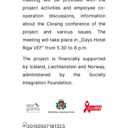
sīkfaili
reģistrē tikai
project activities and employee co-
darbības,
operation discussions, information
saglabājot
about the Closing conference of the
lietotāja
anonimitāti.
project and various issues. The
Ja jūs
meeting will take place in ,,Days Hotel
atsakāties no
šīm
Riga VEF” from 5.30 to 8 p.m.
sīkdatnēm,
dažas
The project is financially supported
funkcijas var
by Iceland, Liechtenstein and Norway,
pazust no
administered by the Society
vietnes.
Integration Foundation.